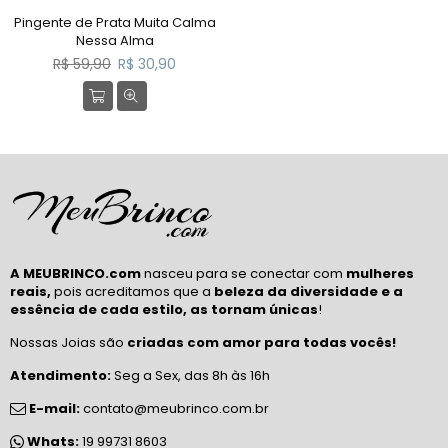
Pingente de Prata Muita Calma
Nessa Alma
Preço
R$ 59,90
R$ 30,90
normal
A MEUBRINCO.com
nasceu para se conectar com
mulheres
reais,
pois acreditamos que a
beleza da diversidade e a
essência de cada estilo, as tornam únicas
!
Nossas Joias são
criadas com amor para todas vocês!
Atendimento:
Seg a Sex, das 8h às 16h
E-mail:
contato@meubrinco.com.br
Whats:
19 99731 8603