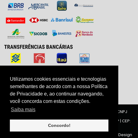
Utilizamos cookies essenciais e tecnologias
Utilizamos cookies essenciais e tecnologias
semelhantes de acordo com a nossa Política
semelhantes de acordo com a nossa Política
de Privacidade e, ao continuar navegando,
de Privacidade e, ao continuar navegando,
você concorda com estas condições.
você concorda com estas condições.
Saiba mais
Saiba mais
ZIRRAH COMÉRCIO E INDUSTRIA DE ACESSÓRIOS LTDA | CNPJ
40.188.134/0001-00
Rua Carlos Gomes, 1321 - Centro - 6° andar | Limeira | SP | CEP:
13480-013
Concordo!
Concordo!
© 2021
Meubrinco.com
- Todos os diretos reservados. Design