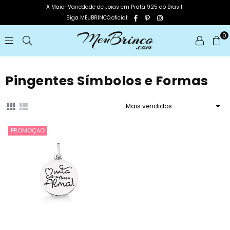
A Maior Variedade de Joias em Prata 925 do Brasil!
Facebook
Pinterest
Instagram
Siga MEUBRINCO.oficial:
0
MEUBRINCO
Pingentes Símbolos e Formas
Ordenar
PROMOÇÃO