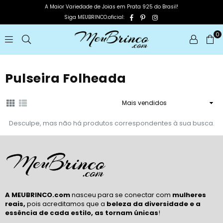
A Maior Variedade de Joias em Prata 925 do Brasil!
Facebook
Pinterest
Instagram
Siga MEUBRINCO.oficial:
0
MEUBRINCO
Pulseira Folheada
Ordenar
Desculpe, mas não há produtos correspondentes à sua busca.
A MEUBRINCO.com
nasceu para se conectar com
mulheres
reais,
pois acreditamos que a
beleza da diversidade e a
essência de cada estilo, as tornam únicas
!