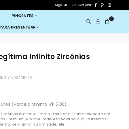
Facebook
Pinterest
Instagram
Siga MEUBRINCO.oficial:
PINGENTES
0
 PARA PRESENTEAR
egítima Infinito Zircônias
SKU:
AN00295-22
uros (Parcela Mínima R$ 5,00)
ito Zircônias Presente Eterno Esse anel Confeccionado em
ias Premium, é o anel mais especial no qual já fizemos!
terno, seja amor ou amizade, ele...