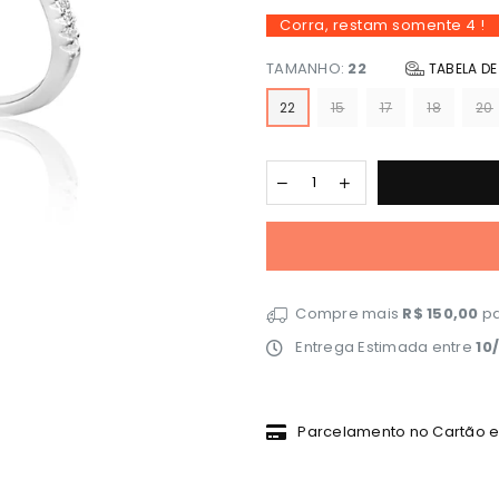
Corra, restam somente
4
!
TAMANHO:
22
TABELA D
22
15
17
18
20
Compre mais
R$ 150,00
pa
Entrega Estimada entre
10
Parcelamento no Cartão em