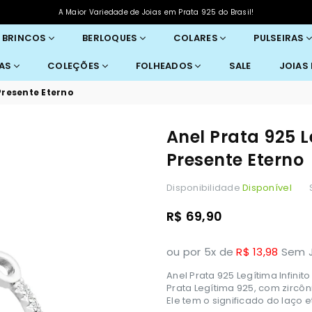
A Maior Variedade de Joias em Prata 925 do Brasil!
BRINCOS
BERLOQUES
COLARES
PULSEIRAS
RAS
COLEÇÕES
FOLHEADOS
SALE
JOIAS
 Presente Eterno
Anel Prata 925 L
Presente Eterno
Disponibilidade
Disponível
Preço
R$ 69,90
normal
ou por 5x de
R$ 13,98
Sem J
Anel Prata 925 Legítima Infin
Prata Legítima 925, com zircôn
Ele tem o significado do laço e