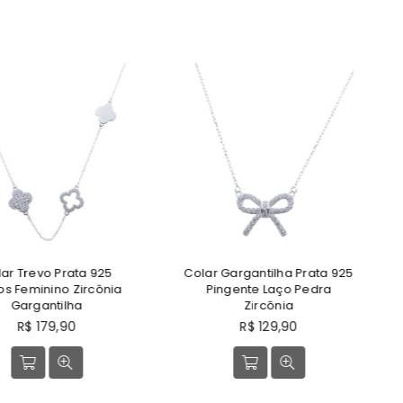
revo Prata 925
Colar Gargantilha Prata 925
P
eminino Zircônia
Pingente Laço Pedra
Z
rgantilha
Zircônia
reço
Preço
$ 179,90
R$ 129,90
ormal
normal