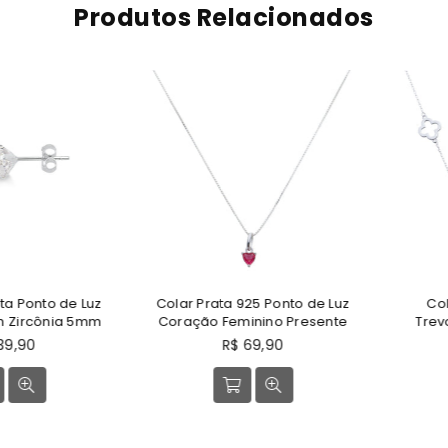
Produtos Relacionados
onto de Luz
Colar Prata 925 Ponto de Luz
Colar T
rcônia 5mm
Coração Feminino Presente
Trevos F
Ga
Preço
90
R$ 69,90
normal
P
R
n