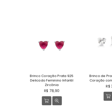
925
Brinco Coração Prata 925
Brinco de Prata P
a
Delicado Feminino Infantil
Coração com Zi
Zircônia
Preço
R$ 39,
Preço
normal
R$ 78,90
normal