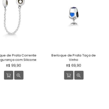
a Corrente
Berloque de Prata Taça de
Berloque d
m Silicone
Vinho
Sonhos
Preço
P
90
R$ 69,90
R
normal
n