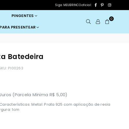
Facebook
Pinterest
Instagram
Siga MEUBRINCO.oficial:
PINGENTES
0
 PARA PRESENTEAR
ta Batedeira
SKU:
PI00263
uros (Parcela Mínima R$ 5,00)
aracterísticas: Metal: Prata 925 com aplicação de resia
rgura: 1cm