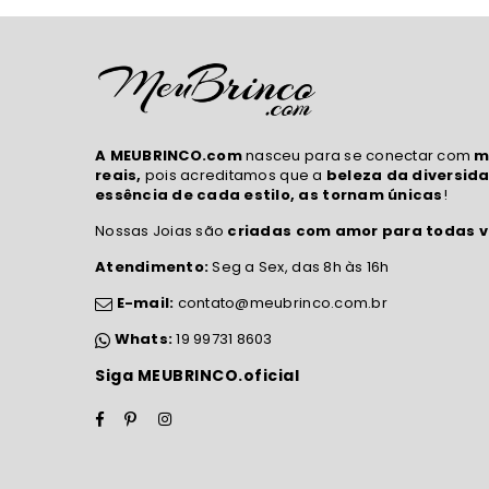
A MEUBRINCO.com
nasceu para se conectar com
m
reais,
pois acreditamos que a
beleza da diversida
essência de cada estilo, as tornam únicas
!
Nossas Joias são
criadas com amor para todas v
Atendimento:
Seg a Sex, das 8h às 16h
E-mail:
contato@meubrinco.com.br
Whats:
19 99731 8603
Siga MEUBRINCO.oficial
Facebook
Pinterest
Instagram