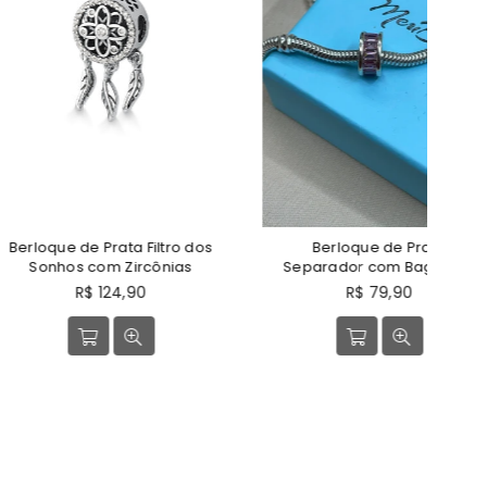
e Prata Filtro dos
Berloque de Prata
B
 com Zircônias
Separador com Baguetes
reço
Preço
$ 124,90
R$ 79,90
ormal
normal