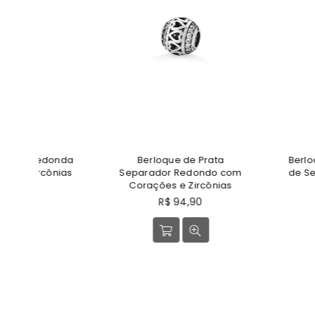
onda
Berloque de Prata
Berloque de Prat
nias
Separador Redondo com
de Segurança co
Corações e Zircônias
Preço
R$ 99,
Preço
normal
R$ 94,90
normal