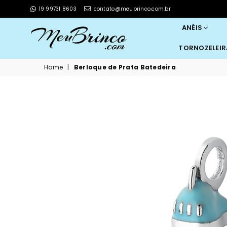
19 99731 8603
contato@meubrinco.com.br
ANÉIS
TORNOZELEI
MEUBRINCO
Home
|
Berloque de Prata Batedeira