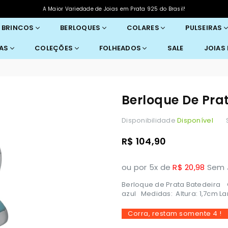
A Maior Variedade de Joias em Prata 925 do Brasil!
BRINCOS
BERLOQUES
COLARES
PULSEIRAS
RAS
COLEÇÕES
FOLHEADOS
SALE
JOIAS
Berloque De Pra
Disponibilidade
Disponível
Preço
R$ 104,90
normal
ou por 5x de
R$ 20,98
Sem J
Berloque de Prata Batedeira C
azul Medidas: Altura: 1,7cm La
Corra, restam somente
4
!