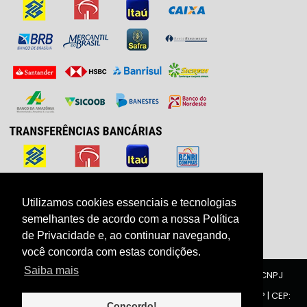
Utilizamos cookies essenciais e tecnologias
Utilizamos cookies essenciais e tecnologias
semelhantes de acordo com a nossa Política
semelhantes de acordo com a nossa Política
de Privacidade e, ao continuar navegando,
de Privacidade e, ao continuar navegando,
você concorda com estas condições.
você concorda com estas condições.
Saiba mais
Saiba mais
ZIRRAH COMÉRCIO E INDUSTRIA DE ACESSÓRIOS LTDA | CNPJ
40.188.134/0001-00
Rua Carlos Gomes, 1321 - Centro - 6° andar | Limeira | SP | CEP:
13480-013
Concordo!
Concordo!