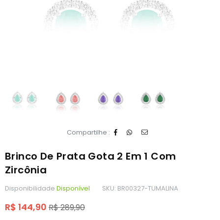
Compartilhe :
Brinco De Prata Gota 2 Em 1 Com
Zircônia
Disponibilidade
Disponível
SKU:
BR00327-TUMALINA
Preço
R$ 144,90
R$ 289,90
normal