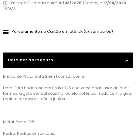
Entrega Estimada entre
10/08/2026
(Sedex) e
17/08/2026
(PAC).
Parcelamento no Cartão em até 12x.(5x sem Juros)
Detalhes do Produto
Brinco de Prata Gota 2 em 1 com Zircônia
Uma Gota Poderosa em Prata 925 que você pode usar de duas
formas, a gota central sozinha, ou ela potencializada com a gota
repleta de microzircõnia juntas.
Metal: Prata 925
Pedra: Pedras em zircõnia