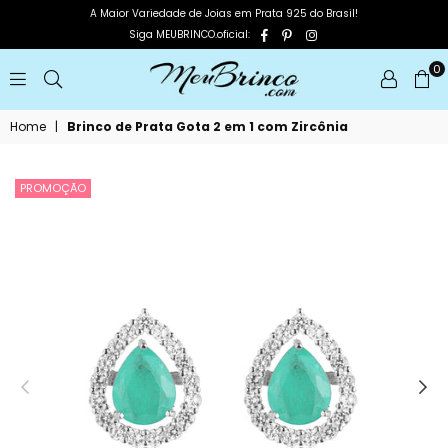
A Maior Variedade de Joias em Prata 925 do Brasil!
Facebook
Pinterest
Instagram
Siga MEUBRINCO.oficial:
0
MEUBRINCO
Home
|
Brinco de Prata Gota 2 em 1 com Zircônia
PROMOÇÃO