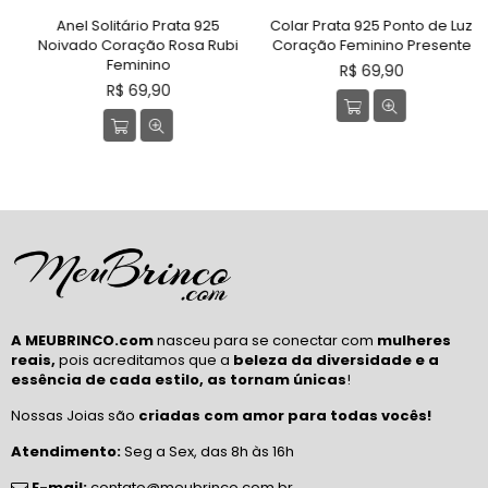
Anel Solitário Prata 925
Colar Prata 925 Ponto de Luz
Noivado Coração Rosa Rubi
Coração Feminino Presente
Feminino
Preço
R$ 69,90
Preço
normal
R$ 69,90
normal
A MEUBRINCO.com
nasceu para se conectar com
mulheres
reais,
pois acreditamos que a
beleza da diversidade e a
essência de cada estilo, as tornam únicas
!
Nossas Joias são
criadas com amor para todas vocês!
Atendimento:
Seg a Sex, das 8h às 16h
E-mail:
contato@meubrinco.com.br