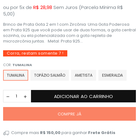
ou por 5x de
R$ 28,98
Sem Juros (Parcela Mínima R$
5,00)
Brinco de Prata Gota 2 em 1 com Zircônia Uma Gota Poderosa
em Prata 925 que você pode usar de duas formas, a gota central
sozinha, ou ela potencializada com a gota repleta de
microzircõnia juntas. Metal: Prata 925...
Corra, restam somente
7
!
COR:
TUMALINA
TUMALINA
TOPÁZIO SALMÃO
AMETISTA
ESMERALDA
ADICIONAR AO CARRINHO
COMPRE JÁ
Compre mais
R$ 150,00
para ganhar
Frete Grátis