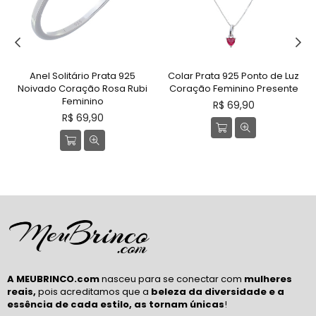
ário Prata 925
Colar Prata 925 Ponto de Luz
Colar Trevo Pra
ação Rosa Rubi
Coração Feminino Presente
Feminino Zircôni
inino
Preço
Preço
R$ 69,90
R$ 179
eço
normal
norma
69,90
rmal
A MEUBRINCO.com
nasceu para se conectar com
mulheres
reais,
pois acreditamos que a
beleza da diversidade e a
essência de cada estilo, as tornam únicas
!