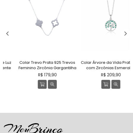
Colar Trevo Prata 925 Trevos
Colar Árvore da Vida Prata 925
Feminino Zircônia Gargantilha
com Zircônias Esmeralda
Preço
Preço
R$ 179,90
R$ 209,90
normal
normal