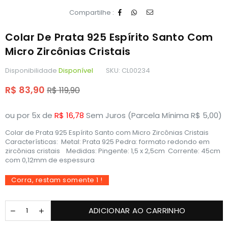
Compartilhe :
Colar De Prata 925 Espírito Santo Com
Micro Zircônias Cristais
Disponibilidade
Disponível
SKU:
CL00234
Preço
R$ 83,90
R$ 119,90
normal
ou por 5x de
R$ 16,78
Sem Juros (Parcela Mínima R$ 5,00)
Colar de Prata 925 Espírito Santo com Micro Zircônias Cristais
Características: Metal: Prata 925 Pedra: formato redondo em
zircônias cristais Medidas: Pingente: 1,5 x 2,5cm Corrente: 45cm
com 0,12mm de espessura
Corra, restam somente
1
!
ADICIONAR AO CARRINHO