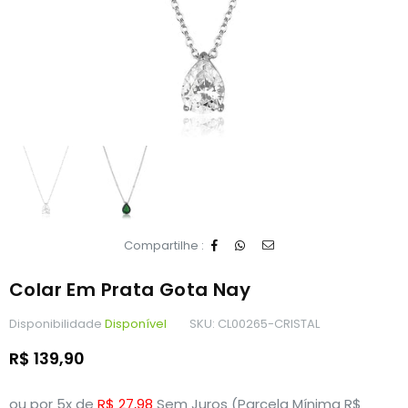
Compartilhe :
Colar Em Prata Gota Nay
Disponibilidade
Disponível
SKU:
CL00265-CRISTAL
Preço
R$ 139,90
normal
ou por 5x de
R$ 27,98
Sem Juros (Parcela Mínima R$