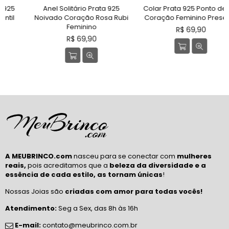
Anel Solitário Prata 925
Colar Prata 925 Ponto de Luz
Noivado Coração Rosa Rubi
Coração Feminino Presente
Feminino
Preço
R$ 69,90
Preço
normal
R$ 69,90
normal
A MEUBRINCO.com
nasceu para se conectar com
mulheres
reais,
pois acreditamos que a
beleza da diversidade e a
essência de cada estilo, as tornam únicas
!
Nossas Joias são
criadas com amor para todas vocês!
Atendimento:
Seg a Sex, das 8h às 16h
E-mail:
contato@meubrinco.com.br