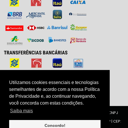
Utilizamos cookies essenciais e tecnologias
Utilizamos cookies essenciais e tecnologias
semelhantes de acordo com a nossa Política
semelhantes de acordo com a nossa Política
de Privacidade e, ao continuar navegando,
de Privacidade e, ao continuar navegando,
você concorda com estas condições.
você concorda com estas condições.
Saiba mais
Saiba mais
ZIRRAH COMÉRCIO E INDUSTRIA DE ACESSÓRIOS LTDA | CNPJ
40.188.134/0001-00
Rua Carlos Gomes, 1321 - Centro - 6° andar | Limeira | SP | CEP:
13480-013
Concordo!
Concordo!