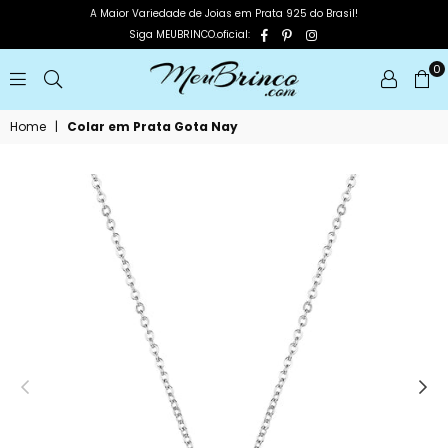
A Maior Variedade de Joias em Prata 925 do Brasil!
Facebook
Pinterest
Instagram
Siga MEUBRINCO.oficial:
0
MEUBRINCO
Home
|
Colar em Prata Gota Nay