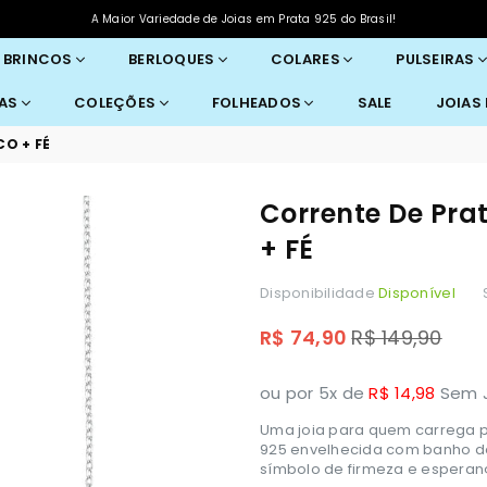
A Maior Variedade de Joias em Prata 925 do Brasil!
BRINCOS
BERLOQUES
COLARES
PULSEIRAS
RAS
COLEÇÕES
FOLHEADOS
SALE
JOIAS
CO + FÉ
Corrente De Pra
+ FÉ
Disponibilidade
Disponível
Preço
R$ 74,90
R$ 149,90
normal
ou por 5x de
R$ 14,98
Sem J
Uma joia para quem carrega p
925 envelhecida com banho de 
símbolo de firmeza e esperanç