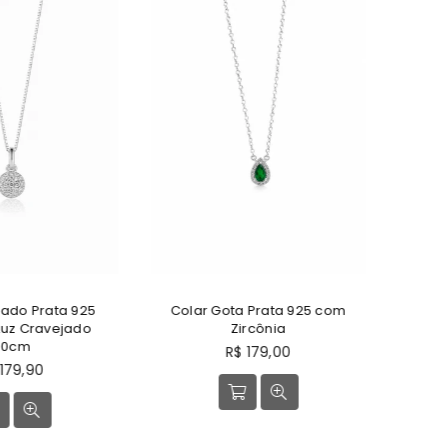
ta Prata 925 com
Colar Gota Prata 925 Com
Co
Zircônia
Zircônia Cristal Cravejada
Cr
reço
Preço
$ 179,00
R$ 179,90
ormal
normal