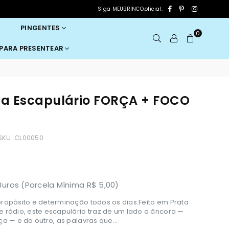
Facebook
Pinterest
Instagram
Siga MEUBRINCO.oficial:
PINGENTES
0
 PARA PRESENTEAR
ta Escapulário FORÇA + FOCO
SKU:
CL00050
uros (Parcela Mínima R$ 5,00)
ropósito e determinação todos os dias.Feito em Prata
ródio, este escapulário traz de um lado a âncora —
a — e do outro, as palavras que...