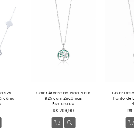
Vida Prata
Colar Delicado Prata 925
Colar Go
cônias
Ponto de Luz Cravejado
da
40cm
P
R
Preço
n
90
R$ 179,90
normal