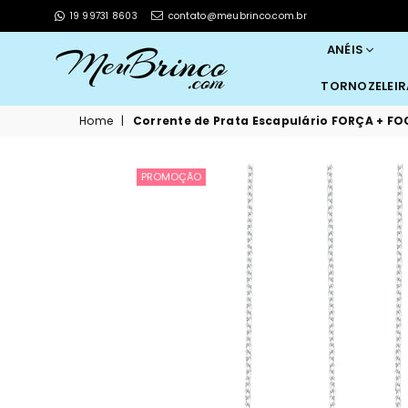
19 99731 8603
contato@meubrinco.com.br
ANÉIS
TORNOZELEI
MEUBRINCO
Home
|
Corrente de Prata Escapulário FORÇA + FO
PROMOÇÃO