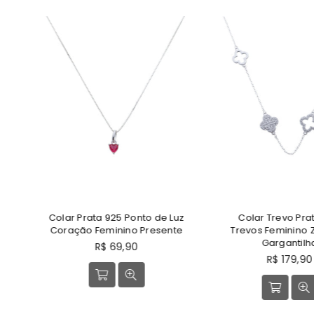
e Luz
Colar Trevo Prata 925
Colar Árvore da 
ente
Trevos Feminino Zircônia
925 com Zir
Gargantilha
Esmeral
Preço
Preço
R$ 179,90
R$ 209,
normal
normal