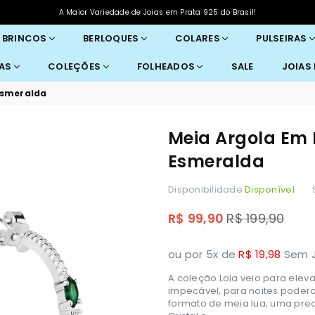
A Maior Variedade de Joias em Prata 925 do Brasil!
BRINCOS
BERLOQUES
COLARES
PULSEIRAS
RAS
COLEÇÕES
FOLHEADOS
SALE
JOIAS
Esmeralda
Meia Argola Em 
Esmeralda
Disponibilidade
Disponível
Preço
R$ 99,90
R$ 199,90
normal
ou por 5x de
R$ 19,98
Sem J
A coleção Lola veio para eleva
impecável, para noites podero
formato de meia lua, uma prec