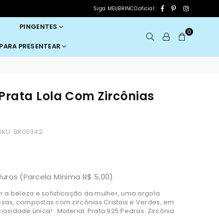
Facebook
Pinterest
Instagram
Siga MEUBRINCO.oficial:
PINGENTES
0
 PARA PRESENTEAR
Prata Lola Com Zircônias
SKU:
BR00342
uros (Parcela Mínima R$ 5,00)
r a beleza e sofisticação da mulher, uma argola
sas, compostas com zircônias Cristais e Verdes, em
iosidade única! Material: Prata 925 Pedras: Zircônia