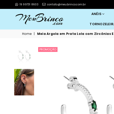
19 99731 8603
contato@meubrinco.com.br
ANÉIS
TORNOZELEI
MEUBRINCO
Home
|
Meia Argola em Prata Lola com Zircônias 
PROMOÇÃO