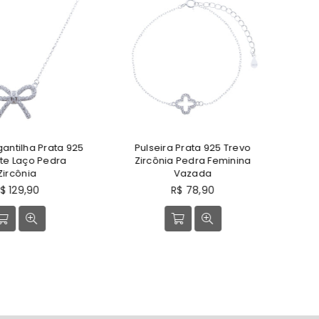
antilha Prata 925
Pulseira Prata 925 Trevo
Br
te Laço Pedra
Zircônia Pedra Feminina
Zircônia
Vazada
reço
Preço
$ 129,90
R$ 78,90
ormal
normal