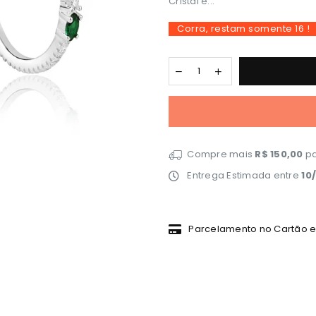
Cristal e...
Corra, restam somente
16
!
Compre mais
R$ 150,00
pa
Entrega Estimada entre
10
Parcelamento no Cartão em