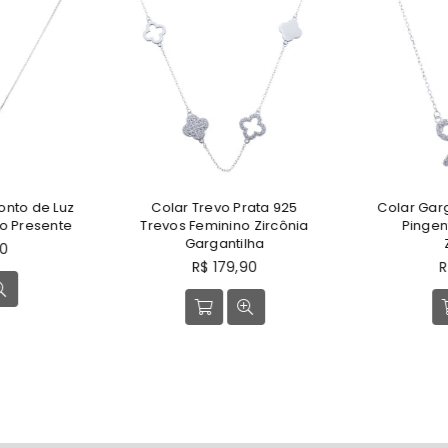
onto de Luz
Colar Trevo Prata 925
Colar Garg
o Presente
Trevos Feminino Zircônia
Pingen
Gargantilha
90
Preço
P
R$ 179,90
R
normal
n