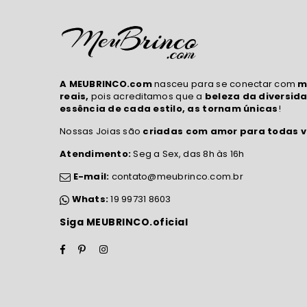
A MEUBRINCO.com
nasceu para se conectar com
m
reais,
pois acreditamos que a
beleza da diversida
essência de cada estilo, as tornam únicas
!
Nossas Joias são
criadas com amor para todas v
Atendimento:
Seg a Sex, das 8h às 16h
E-mail:
contato@meubrinco.com.br
Whats:
19 99731 8603
Siga MEUBRINCO.oficial
Facebook
Pinterest
Instagram