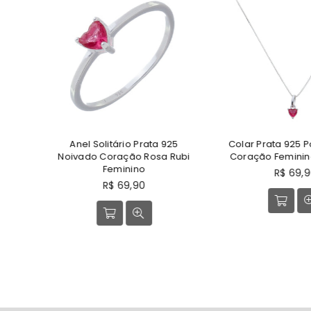
925
Anel Solitário Prata 925
Colar Prata 925 P
til
Noivado Coração Rosa Rubi
Coração Feminin
Feminino
Preço
R$ 69,
Preço
normal
R$ 69,90
normal