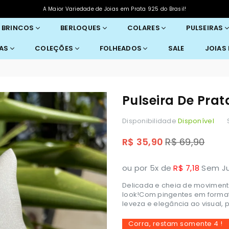
A Maior Variedade de Joias em Prata 925 do Brasil!
BRINCOS
BERLOQUES
COLARES
PULSEIRAS
RAS
COLEÇÕES
FOLHEADOS
SALE
JOIAS
Pulseira De Pra
Disponibilidade
Disponível
Preço
R$ 35,90
R$ 69,90
normal
ou por 5x de
R$ 7,18
Sem Jur
Delicada e cheia de movimento
look!Com pingentes em formato 
leveza e elegância ao visual, 
Corra, restam somente
4
!