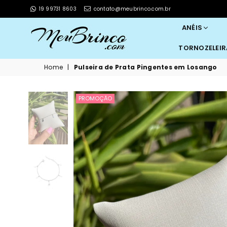
19 99731 8603
contato@meubrinco.com.br
ANÉIS
TORNOZELEI
MEUBRINCO
Home
|
Pulseira de Prata Pingentes em Losango
PROMOÇÃO