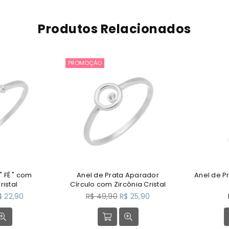
Produtos Relacionados
PROMOÇÃO
 FÉ " com
Anel de Prata Aparador
Anel de P
istal
Círculo com Zircônia Cristal
Preço
P
 22,90
R$ 49,90
R$ 25,90
normal
n