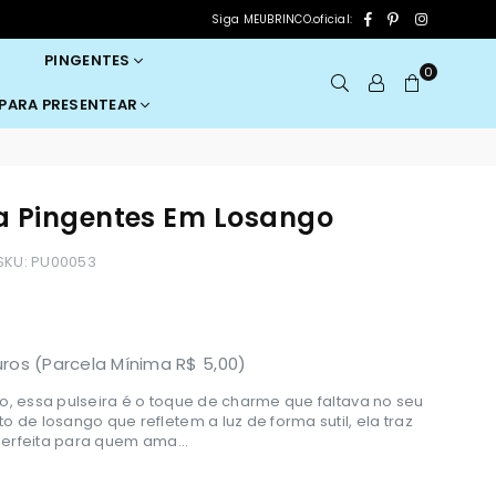
Facebook
Pinterest
Instagram
Siga MEUBRINCO.oficial:
PINGENTES
0
 PARA PRESENTEAR
ta Pingentes Em Losango
SKU:
PU00053
os (Parcela Mínima R$ 5,00)
, essa pulseira é o toque de charme que faltava no seu
de losango que refletem a luz de forma sutil, ela traz
perfeita para quem ama...