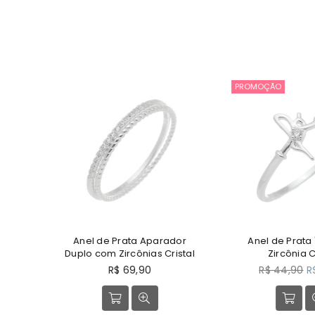
PROMOÇÃO
or
Anel de Prata Aparador
Anel de Prata "
ia
Duplo com Zircônias Cristal
Zircônia Cr
Preço
Preço
R$ 69,90
R$ 44,90
R$
normal
normal