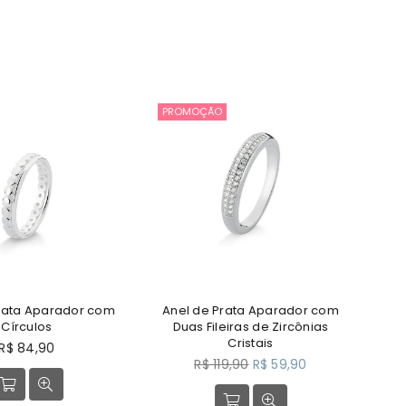
PROMOÇÃO
PRO
rata Aparador com
Anel de Prata Aparador com
Ane
Círculos
Duas Fileiras de Zircônias
Zir
Cristais
reço
R$ 84,90
ormal
Preço
R$ 119,90
R$ 59,90
normal